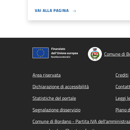
VAI ALLA PAGINA
Comune di B
Footer menu
Area riservata
Crediti
Dichiarazione di accessibilità
Contatt
Statistiche del portale
Leggi l
Segnalazione disservizio
Piano d
Comune di Bordano - Partita IVA dell'amministr