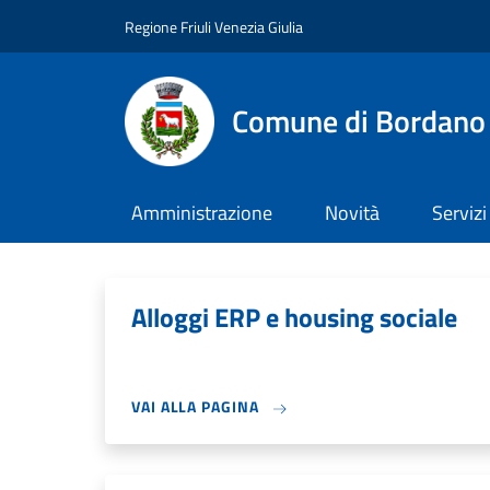
Salta al contenuto principale
Skip to footer content
Regione Friuli Venezia Giulia
Comune di Bordano
Amministrazione
Novità
Servizi
Alloggi ERP e housing sociale
VAI ALLA PAGINA