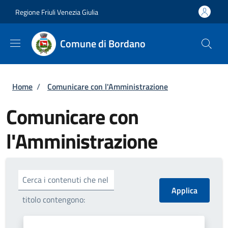
Salta al contenuto principale
Skip to footer content
Regione Friuli Venezia Giulia
Comune di Bordano
Briciole di pane
Home
/
Comunicare con l'Amministrazione
Comunicare con
l'Amministrazione
Cerca i contenuti che nel
titolo contengono: