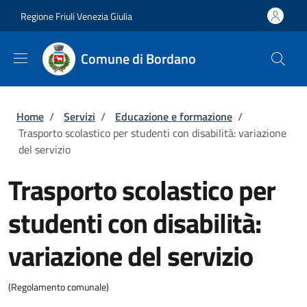
Salta al contenuto principale
Skip to footer content
Regione Friuli Venezia Giulia
Comune di Bordano
Briciole di pane
Home
/
Servizi
/
Educazione e formazione
/
Trasporto scolastico per studenti con disabilità: variazione
del servizio
Trasporto scolastico per
studenti con disabilità:
variazione del servizio
(Regolamento comunale)