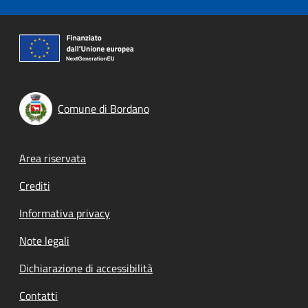
Comune di Bordano
Footer menu
Area riservata
Crediti
Informativa privacy
Note legali
Dichiarazione di accessibilità
Contatti