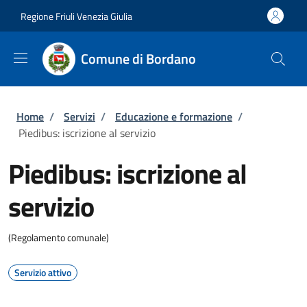
Salta al contenuto principale
Skip to footer content
Regione Friuli Venezia Giulia
Comune di Bordano
Briciole di pane
Home
/
Servizi
/
Educazione e formazione
/
Piedibus: iscrizione al servizio
Piedibus: iscrizione al
servizio
(Regolamento comunale)
Servizio attivo