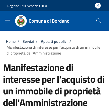
Salta al contenuto principale
Skip to footer content
Regione Friuli Venezia Giulia
Comune di Bordano
Briciole di pane
Home
/
Servizi
/
Appalti pubblici
/
Manifestazione di interesse per l'acquisto di un immobile
di proprietà dell'Amministrazione
Manifestazione di
interesse per l'acquisto di
un immobile di proprietà
dell'Amministrazione