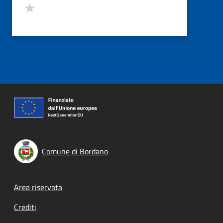
Valuta 1 stelle su 5
Comune di Bordano
Footer menu
Area riservata
Crediti