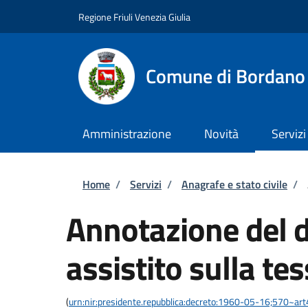
Salta al contenuto principale
Skip to footer content
Regione Friuli Venezia Giulia
Comune di Bordano
Amministrazione
Novità
Servizi
Briciole di pane
Home
/
Servizi
/
Anagrafe e stato civile
/
Annotazione del di
assistito sulla te
(
urn:nir:presidente.repubblica:decreto:1960-05-16;570~ar