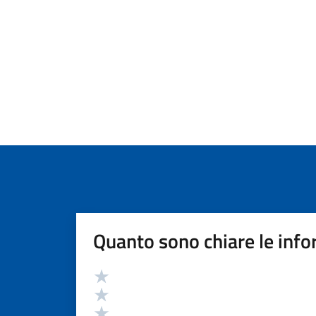
Quanto sono chiare le info
Valutazione
Valuta 5 stelle su 5
Valuta 4 stelle su 5
Valuta 3 stelle su 5