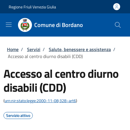
Salta al contenuto principale
Skip to footer content
Regione Friuli Venezia Giulia
Comune di Bordano
Briciole di pane
Home
/
Servizi
/
Salute, benessere e assistenza
/
Accesso al centro diurno disabili (CDD)
Accesso al centro diurno
disabili (CDD)
(
urn:nir:stato:legge:2000-11-08;328~art6
)
Servizio attivo