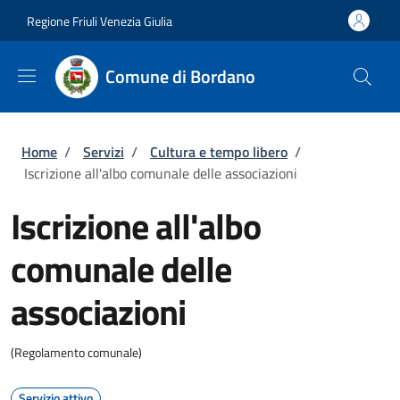
Salta al contenuto principale
Skip to footer content
Regione Friuli Venezia Giulia
Comune di Bordano
Briciole di pane
Home
/
Servizi
/
Cultura e tempo libero
/
Iscrizione all'albo comunale delle associazioni
Iscrizione all'albo
comunale delle
associazioni
(Regolamento comunale)
Servizio attivo