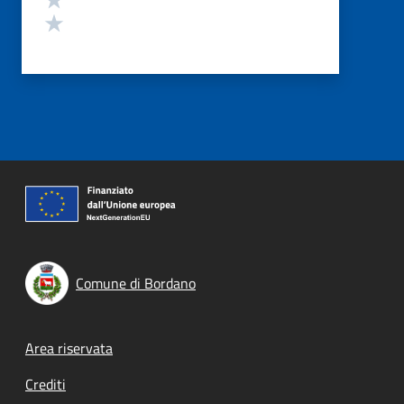
Valuta 1 stelle su 5
Comune di Bordano
Footer menu
Area riservata
Crediti