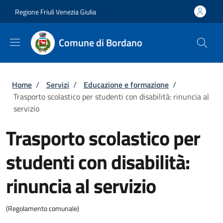
Salta al contenuto principale
Skip to footer content
Regione Friuli Venezia Giulia
Comune di Bordano
Briciole di pane
Home
/
Servizi
/
Educazione e formazione
/
Trasporto scolastico per studenti con disabilità: rinuncia al
servizio
Trasporto scolastico per
studenti con disabilità:
rinuncia al servizio
(Regolamento comunale)