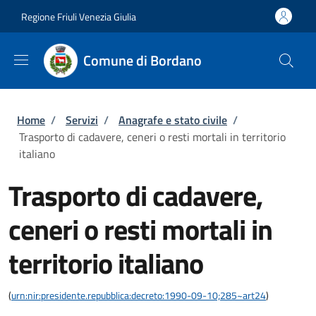
Salta al contenuto principale
Skip to footer content
Regione Friuli Venezia Giulia
Comune di Bordano
Briciole di pane
Home
/
Servizi
/
Anagrafe e stato civile
/
Trasporto di cadavere, ceneri o resti mortali in territorio
italiano
Trasporto di cadavere,
ceneri o resti mortali in
territorio italiano
(
urn:nir:presidente.repubblica:decreto:1990-09-10;285~art24
)