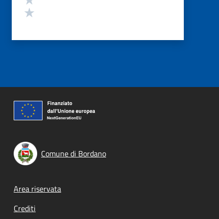
Valuta 1 stelle su 5
Comune di Bordano
Footer menu
Area riservata
Crediti