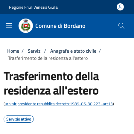
Salta al contenuto principale
Skip to footer content
Regione Friuli Venezia Giulia
Comune di Bordano
Briciole di pane
Home
/
Servizi
/
Anagrafe e stato civile
/
Trasferimento della residenza all'estero
Trasferimento della
residenza all'estero
(
urn:nir:presidente.repubblica:decreto:1989-05-30;223~art13
)
Servizio attivo