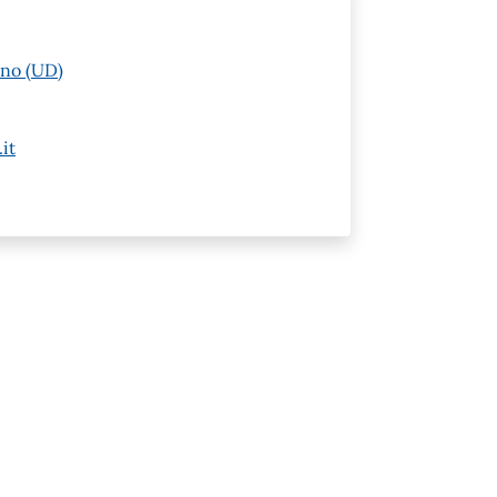
ano (UD)
it