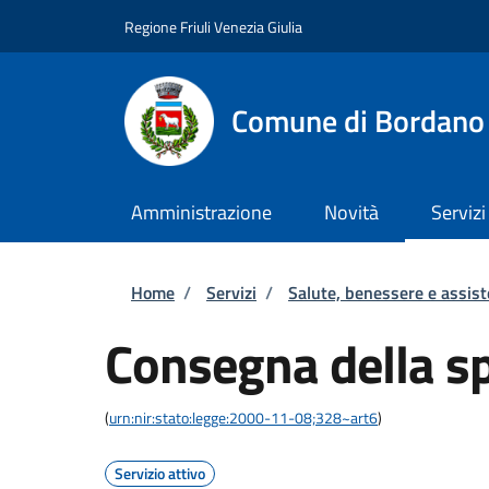
Salta al contenuto principale
Skip to footer content
Regione Friuli Venezia Giulia
Comune di Bordano
Amministrazione
Novità
Servizi
Briciole di pane
Home
/
Servizi
/
Salute, benessere e assis
Consegna della sp
(
urn:nir:stato:legge:2000-11-08;328~art6
)
Servizio attivo