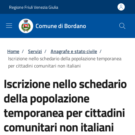
Salta al contenuto principale
Skip to footer content
Regione Friuli Venezia Giulia
Comune di Bordano
Briciole di pane
Home
/
Servizi
/
Anagrafe e stato civile
/
Iscrizione nello schedario della popolazione temporanea
per cittadini comunitari non italiani
Iscrizione nello schedario
della popolazione
temporanea per cittadini
comunitari non italiani