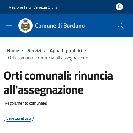
Salta al contenuto principale
Skip to footer content
Regione Friuli Venezia Giulia
Comune di Bordano
Briciole di pane
Home
/
Servizi
/
Appalti pubblici
/
Orti comunali: rinuncia all'assegnazione
Orti comunali: rinuncia
all'assegnazione
(Regolamento comunale)
Servizio attivo