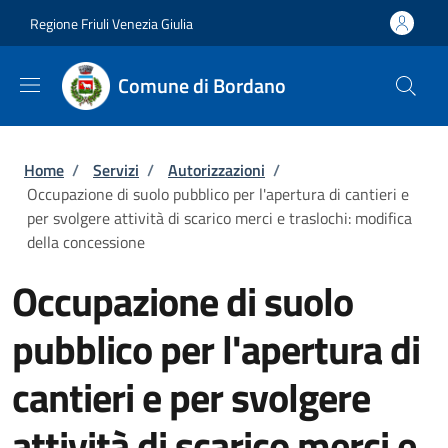
Salta al contenuto principale
Skip to footer content
Regione Friuli Venezia Giulia
Comune di Bordano
Briciole di pane
Home
/
Servizi
/
Autorizzazioni
/
Occupazione di suolo pubblico per l'apertura di cantieri e
per svolgere attività di scarico merci e traslochi: modifica
della concessione
Occupazione di suolo
pubblico per l'apertura di
cantieri e per svolgere
attività di scarico merci e