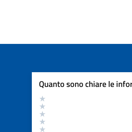
Quanto sono chiare le info
Valutazione
Valuta 5 stelle su 5
Valuta 4 stelle su 5
Valuta 3 stelle su 5
Valuta 2 stelle su 5
Valuta 1 stelle su 5