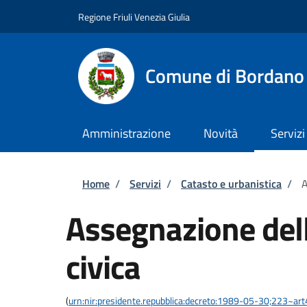
Salta al contenuto principale
Skip to footer content
Regione Friuli Venezia Giulia
Comune di Bordano
Amministrazione
Novità
Servizi
Briciole di pane
Home
/
Servizi
/
Catasto e urbanistica
/
A
Assegnazione del
civica
(
urn:nir:presidente.repubblica:decreto:1989-05-30;223~ar