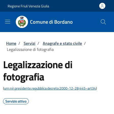
Salta al contenuto principale
Skip to footer content
Regione Friuli Venezia Giulia
Comune di Bordano
Briciole di pane
Home
/
Servizi
/
Anagrafe e stato civile
/
Legalizzazione di fotografia
Legalizzazione di
fotografia
(
urn:nir:presidente.repubblica:decreto:2000-12-28;445~art34
)
Servizio attivo