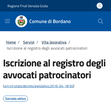
Salta al contenuto principale
Skip to footer content
Regione Friuli Venezia Giulia
Comune di Bordano
Briciole di pane
Home
/
Servizi
/
Vita lavorativa
/
Iscrizione al registro degli avvocati patrocinatori
Iscrizione al registro degli
avvocati patrocinatori
(
urn:nir:stato:decreto.legislativo:2016-04-18;50
)
Servizio attivo