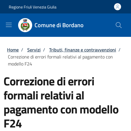
Salta al contenuto principale
Skip to footer content
Regione Friuli Venezia Giulia
Comune di Bordano
Briciole di pane
Home
/
Servizi
/
Tributi, finanze e contravvenzioni
/
Correzione di errori formali relativi al pagamento con
modello F24
Correzione di errori
formali relativi al
pagamento con modello
F24