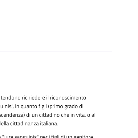
e intendono richiedere il riconoscimento
uinis", in quanto figli (primo grado di
endenza) di un cittadino che in vita, o al
lla cittadinanza italiana.
 "iure sanguinis" per i figli di un genitore