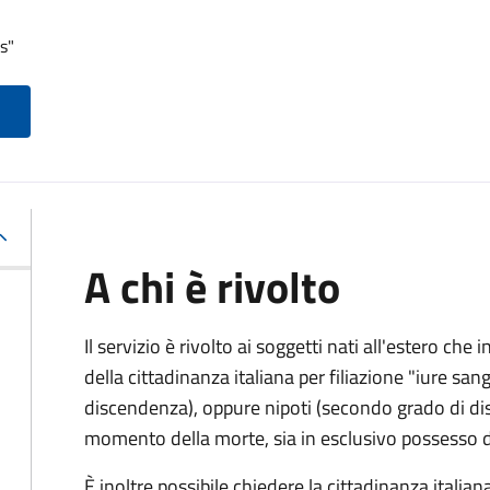
s"
A chi è rivolto
Il servizio è rivolto ai soggetti nati all'estero ch
della cittadinanza italiana per filiazione "iure sang
discendenza), oppure nipoti (secondo grado di disc
momento della morte, sia in esclusivo possesso de
È inoltre possibile chiedere la cittadinanza italiana