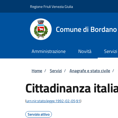
Salta al contenuto principale
Skip to footer content
Regione Friuli Venezia Giulia
Comune di Bordano
Amministrazione
Novità
Servizi
Briciole di pane
Home
/
Servizi
/
Anagrafe e stato civile
/
Cittadinanza itali
(
urn:nir:stato:legge:1992-02-05;91
)
Servizio attivo