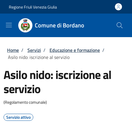
Salta al contenuto principale
Skip to footer content
Regione Friuli Venezia Giulia
Comune di Bordano
Briciole di pane
Home
/
Servizi
/
Educazione e formazione
/
Asilo nido: iscrizione al servizio
Asilo nido: iscrizione al
servizio
(Regolamento comunale)
Servizio attivo