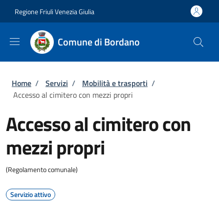
Salta al contenuto principale
Skip to footer content
Regione Friuli Venezia Giulia
Comune di Bordano
Briciole di pane
Home
/
Servizi
/
Mobilità e trasporti
/
Accesso al cimitero con mezzi propri
Accesso al cimitero con
mezzi propri
(Regolamento comunale)
Servizio attivo