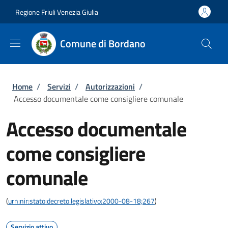
Salta al contenuto principale
Skip to footer content
Regione Friuli Venezia Giulia
Comune di Bordano
Briciole di pane
Home
/
Servizi
/
Autorizzazioni
/
Accesso documentale come consigliere comunale
Accesso documentale
come consigliere
comunale
(
urn:nir:stato:decreto.legislativo:2000-08-18;267
)
Servizio attivo