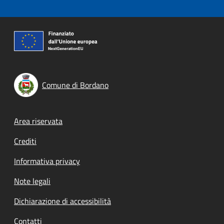
Comune di Bordano
Footer menu
Area riservata
Crediti
Informativa privacy
Note legali
Dichiarazione di accessibilità
Contatti