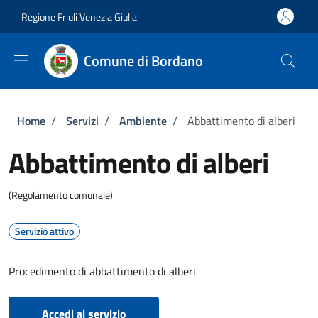
Salta al contenuto principale
Skip to footer content
Regione Friuli Venezia Giulia
Comune di Bordano
Briciole di pane
Home
/
Servizi
/
Ambiente
/
Abbattimento di alberi
Abbattimento di alberi
(Regolamento comunale)
Servizio attivo
Procedimento di abbattimento di alberi
Accedi al servizio