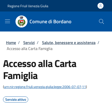
Salta al contenuto principale
Skip to footer content
Regione Friuli Venezia Giulia
Comune di Bordano
Briciole di pane
Home
/
Servizi
/
Salute, benessere e assistenza
/
Accesso alla Carta Famiglia
Accesso alla Carta
Famiglia
(
urn:nir:regione.friuli.venezia.giulia:legge:2006-07-07;11
)
Servizio attivo