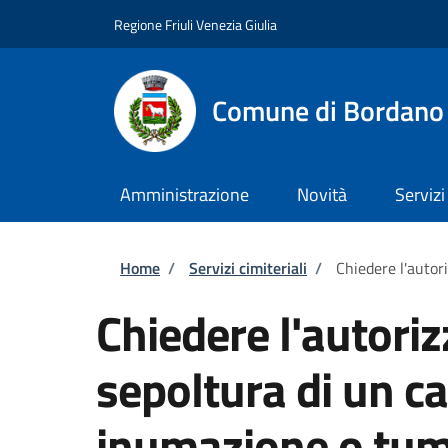
Salta al contenuto principale
Skip to footer content
Regione Friuli Venezia Giulia
Comune di Bordano
Amministrazione
Novità
Servizi
Briciole di pane
Home
/
Servizi cimiteriali
/
Chiedere l'autor
Chiedere l'autoriz
sepoltura di un c
inumazione o tum